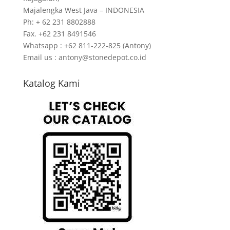
Majalengka West Java – INDONESIA
Ph: + 62 231 8802888
Fax. +62 231 8491546
Whatsapp : +62 811-222-825 (Antony)
Email us : antony@stonedepot.co.id
Katalog Kami