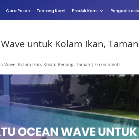
Cara Pesan
Tentang Kami
Produk Kami
Pengaplikasi
Wave untuk Kolam Ikan, Taman
an Wave
,
Kolam Ikan
,
Kolam Renang
,
Taman
|
0 comments