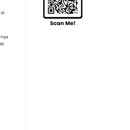
al.
irnya
tap