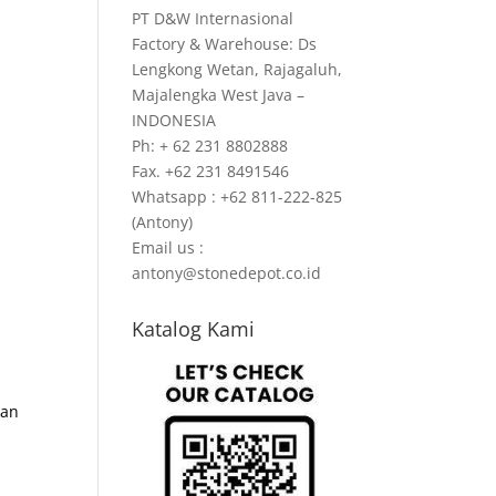
PT D&W Internasional
Factory & Warehouse: Ds
Lengkong Wetan, Rajagaluh,
Majalengka West Java –
INDONESIA
Ph: + 62 231 8802888
Fax. +62 231 8491546
Whatsapp : +62 811-222-825
(Antony)
Email us :
antony@stonedepot.co.id
Katalog Kami
kan
r