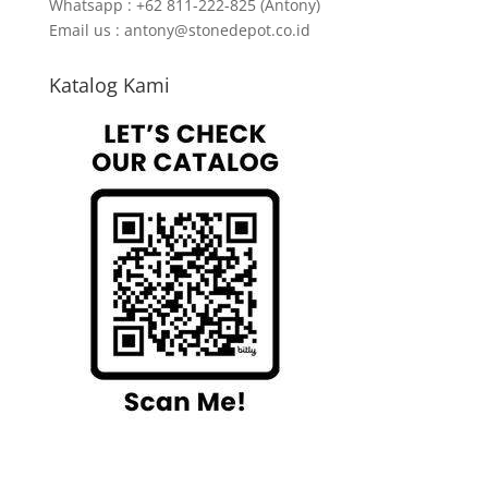
Whatsapp : +62 811-222-825 (Antony)
Email us : antony@stonedepot.co.id
Katalog Kami