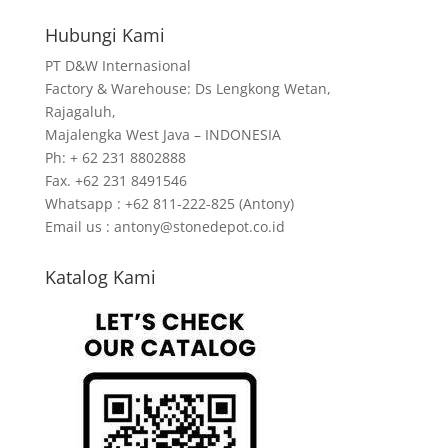
Hubungi Kami
PT D&W Internasional
Factory & Warehouse: Ds Lengkong Wetan,
Rajagaluh,
Majalengka West Java – INDONESIA
Ph: + 62 231 8802888
Fax. +62 231 8491546
Whatsapp : +62 811-222-825 (Antony)
Email us : antony@stonedepot.co.id
Katalog Kami