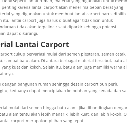
. Tidak seperti lantai rumah, material yang digunakan untuk mem
ini penting karena lantai carport akan menerima beban berat yang
terial yang digunakan untuk membuat lantai carport harus dipilih
itu, lantai carport juga harus dibuat agar tidak licin untuk
ndaraan tidak akan tergelincir saat diparkir sehingga potensi
an dapat dikurangi.
ial Lantai Carport
carport cukup bervariasi mulai dari semen plesteran, semen cetak,
ck
, sampai batu alam. Di antara berbagai material tersebut, batu a
yang kuat dan kokoh. Selain itu, batu alam juga memiliki warna a
lainnya.
tu dengan bangunan rumah sehingga desain carport pun perlu
gitu, keduanya dapat menciptakan keindahan yang senada dan sa
terial mulai dari semen hingga batu alam. Jika dibandingkan denga
 batu alam tentu akan lebih menarik, lebih kuat, dan lebih kokoh. 
antai carport merupakan pilihan yang tepat.