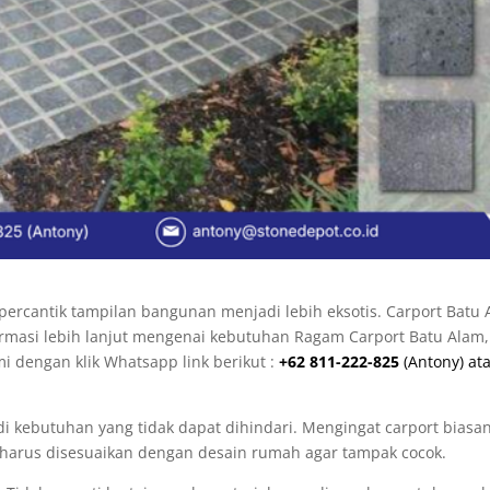
ercantik tampilan bangunan menjadi lebih eksotis. Carport Batu
ormasi lebih lanjut mengenai kebutuhan Ragam Carport Batu Alam,
i dengan klik Whatsapp link berikut :
+62 811-222-825
(Antony) at
di kebutuhan yang tidak dapat dihindari. Mengingat carport biasa
 harus disesuaikan dengan desain rumah agar tampak cocok.