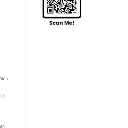
Oleh
ial
kan