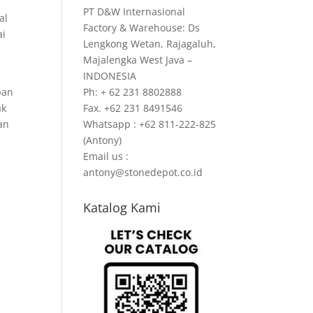
PT D&W Internasional
al
Factory & Warehouse: Ds
ai
Lengkong Wetan, Rajagaluh,
Majalengka West Java –
INDONESIA
ban
Ph: + 62 231 8802888
ak
Fax. +62 231 8491546
an
Whatsapp : +62 811-222-825
(Antony)
Email us :
antony@stonedepot.co.id
Katalog Kami