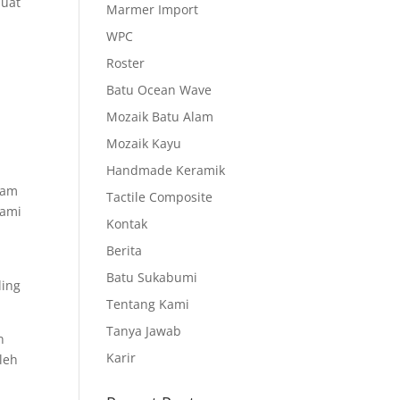
buat
Marmer Import
WPC
Roster
Batu Ocean Wave
Mozaik Batu Alam
Mozaik Kayu
Handmade Keramik
lam
Tactile Composite
lami
Kontak
Berita
Batu Sukabumi
ling
Tentang Kami
Tanya Jawab
n
Karir
Oleh