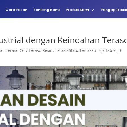
Cara Pesan
Tentang Kami
Produk Kami
Pengaplikasi
ustrial dengan Keindahan Teras
so
,
Teraso Cor
,
Teraso Resin
,
Teraso Slab
,
Terrazzo Top Table
|
0