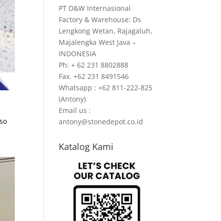
PT D&W Internasional
Factory & Warehouse: Ds
Lengkong Wetan, Rajagaluh,
Majalengka West Java –
INDONESIA
Ph: + 62 231 8802888
Fax. +62 231 8491546
Whatsapp : +62 811-222-825
(Antony)
Email us :
aso
antony@stonedepot.co.id
Katalog Kami