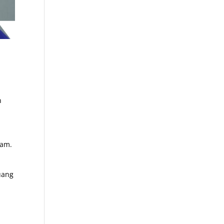
n
tam.
uang