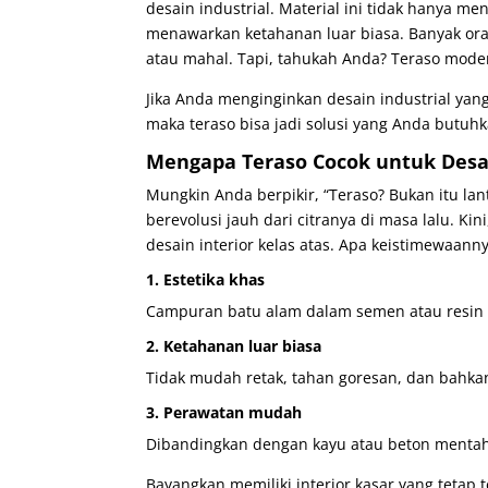
desain industrial. Material ini tidak hanya me
menawarkan ketahanan luar biasa. Banyak or
atau mahal. Tapi, tahukah Anda? Teraso moder
Jika Anda menginginkan desain industrial yang
maka teraso bisa jadi solusi yang Anda butuhk
Mengapa Teraso Cocok untuk Desai
Mungkin Anda berpikir, “Teraso? Bukan itu lan
berevolusi jauh dari citranya di masa lalu. K
desain interior kelas atas. Apa keistimewaann
1. Estetika khas
Campuran batu alam dalam semen atau resin me
2. Ketahanan luar biasa
Tidak mudah retak, tahan goresan, dan bahka
3. Perawatan mudah
Dibandingkan dengan kayu atau beton mentah
Bayangkan memiliki interior kasar yang teta