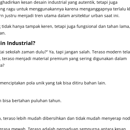
nghadirkan kesan desain industrial yang autentik, tetapi juga
ang ragu untuk menggunakannya karena menganggapnya terlalu kl
n justru menjadi tren utama dalam arsitektur urban saat ini.
 tidak hanya tampak keren, tetapi juga fungsional dan tahan lama
an.
n Industrial?
tai sekolah zaman dulu?” Ya, tapi jangan salah. Teraso modern tel
ini, teraso menjadi material premium yang sering digunakan dalam
ya?
nciptakan pola unik yang tak bisa ditiru bahan lain.
n bisa bertahan puluhan tahun.
, teraso lebih mudah dibersihkan dan tidak mudah menyerap nod
p terasa mewah. Teraso adalah perpaduan sempurna antara kesan