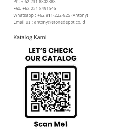
Ph: + 62 231 8802888
Fax. +62 231 8491546
Whatsapp : +62 811-222-825 (Antony)
Email us : antony@stonedepot.co.id
Katalog Kami