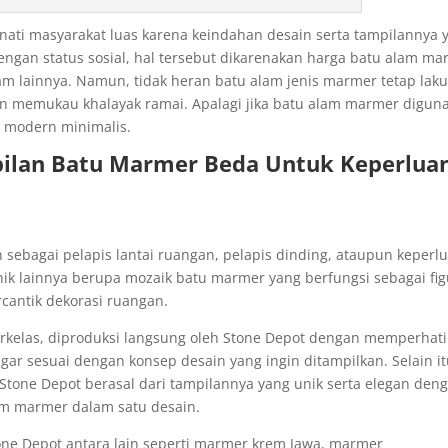
ati masyarakat luas karena keindahan desain serta tampilannya 
dengan status sosial, hal tersebut dikarenakan harga batu alam m
lam lainnya. Namun, tidak heran batu alam jenis marmer tetap lak
an memukau khalayak ramai. Apalagi jika batu alam marmer digun
a modern minimalis.
ilan Batu Marmer Beda Untuk Keperlua
 sebagai pelapis lantai ruangan, pelapis dinding, ataupun keperl
unik lainnya berupa mozaik batu marmer yang berfungsi sebagai fi
cantik dekorasi ruangan.
kelas, diproduksi langsung oleh Stone Depot dengan memperhat
gar sesuai dengan konsep desain yang ingin ditampilkan. Selain it
Stone Depot berasal dari tampilannya yang unik serta elegan den
m marmer dalam satu desain.
tone Depot antara lain seperti marmer krem Jawa, marmer