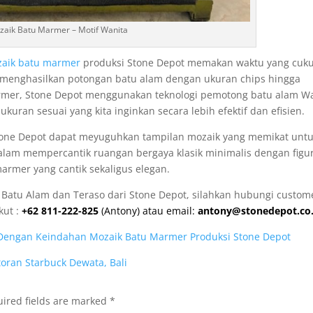
aik Batu Marmer – Motif Wanita
aik batu marmer
produksi Stone Depot memakan waktu yang cuk
t menghasilkan potongan batu alam dengan ukuran chips hingga
rmer, Stone Depot menggunakan teknologi pemotong batu alam W
uran sesuai yang kita inginkan secara lebih efektif dan efisien.
tone Depot dapat meyuguhkan tampilan mozaik yang memikat unt
lam mempercantik ruangan bergaya klasik minimalis dengan figu
armer yang cantik sekaligus elegan.
 Batu Alam dan Teraso dari Stone Depot, silahkan hubungi custom
kut :
+62 811-222-825
(Antony) atau email:
antony@stonedepot.co.
Dengan Keindahan Mozaik Batu Marmer Produksi Stone Depot
toran Starbuck Dewata, Bali
ired fields are marked
*