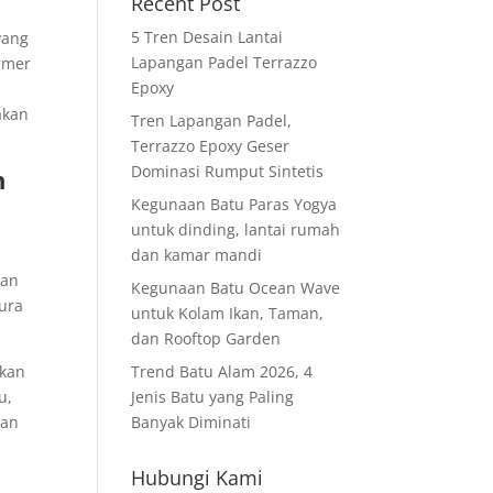
Recent Post
5 Tren Desain Lantai
yang
Lapangan Padel Terrazzo
armer
Epoxy
u
akan
Tren Lapangan Padel,
Terrazzo Epoxy Geser
Dominasi Rumput Sintetis
n
Kegunaan Batu Paras Yogya
untuk dinding, lantai rumah
dan kamar mandi
uan
Kegunaan Batu Ocean Wave
gura
untuk Kolam Ikan, Taman,
dan Rooftop Garden
ikan
Trend Batu Alam 2026, 4
u,
Jenis Batu yang Paling
gan
Banyak Diminati
Hubungi Kami