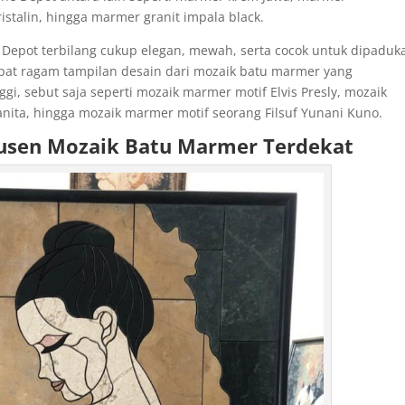
stalin, hingga marmer granit impala black.
Depot terbilang cukup elegan, mewah, serta cocok untuk dipaduk
apat ragam tampilan desain dari mozaik batu marmer yang
gi, sebut saja seperti mozaik marmer motif Elvis Presly, mozaik
ita, hingga mozaik marmer motif seorang Filsuf Yunani Kuno.
usen Mozaik Batu Marmer Terdekat