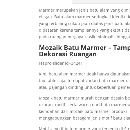
Marmer merupakan jenis batu alam yang dimin
elegan. Batu alam marmer seringkali identik 
yang terbilang cukup jauh diatas jenis batu a
dipasaran karena tampilannya yang eksotis d
pada ruangan bergaya klasik minimalis hingg
Mozaik Batu Marmer – Tamp
Dekorasi Ruangan
[espro-slider id=3424]
Kini, batu alam marmer tidak hanya digunakan
top table saja, terdapat varian batu marmer 
atau pajangan dinding untuk keperluan pemer
Mozaik batu marmer murah dengan desain ber
ukuran, motif, serta warna dari batu marmer a
keindahan dari mozaik batu marmer produksi 
menggabungkan beragam jenis motif batu ala
Motif – motif batu marmer yang tersedia di S