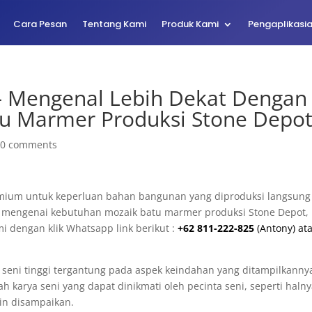
Cara Pesan
Tentang Kami
Produk Kami
Pengaplikasi
– Mengenal Lebih Dekat Dengan
u Marmer Produksi Stone Depo
|
0 comments
mium untuk keperluan bahan bangunan yang diproduksi langsung
jut mengenai kebutuhan mozaik batu marmer produksi Stone Depot,
i dengan klik Whatsapp link berikut :
+62 811-222-825
(Antony) at
ai seni tinggi tergantung pada aspek keindahan yang ditampilkanny
 karya seni yang dapat dinikmati oleh pecinta seni, seperti haln
in disampaikan.