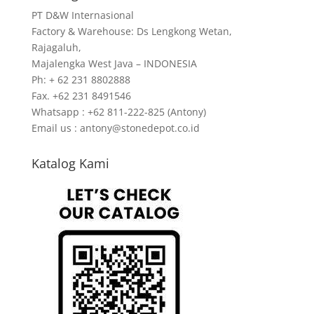
PT D&W Internasional
Factory & Warehouse: Ds Lengkong Wetan,
Rajagaluh,
Majalengka West Java – INDONESIA
Ph: + 62 231 8802888
Fax. +62 231 8491546
Whatsapp : +62 811-222-825 (Antony)
Email us : antony@stonedepot.co.id
Katalog Kami