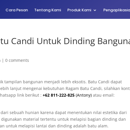
Cara Pesan
Tentang Kami
Produk Kami
Pengaplikasi
Batu Candi Untuk Dinding Bangun
m
|
0 comments
k tampilan bangunan menjadi lebih eksotis. Batu Candi dapat
 lebih lanjut mengenai kebutuhan Ragam Batu Candi, silahkan kon
hatsapp link berikut :
+62 811-222-825
(Antony)
atau email:
dari sebuah hunian karena dapat menentukan nilai estetika dari
g digunakan material tertentu untuk melapisi bagian dinding dan
kan untuk melapisi lantai dan dinding adalah batu alam.