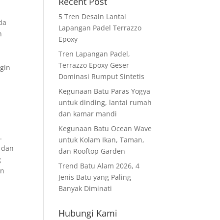
Recent Post
5 Tren Desain Lantai
da
Lapangan Padel Terrazzo
n
Epoxy
Tren Lapangan Padel,
Terrazzo Epoxy Geser
ngin
Dominasi Rumput Sintetis
Kegunaan Batu Paras Yogya
untuk dinding, lantai rumah
dan kamar mandi
Kegunaan Batu Ocean Wave
.
untuk Kolam Ikan, Taman,
g dan
dan Rooftop Garden
g
Trend Batu Alam 2026, 4
un
Jenis Batu yang Paling
Banyak Diminati
Hubungi Kami