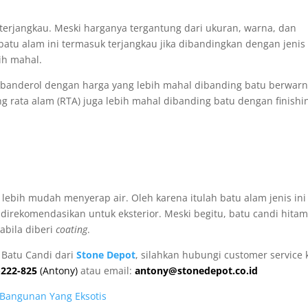
terjangkau. Meski harganya tergantung dari ukuran, warna, dan
 batu alam ini termasuk terjangkau jika dibandingkan dengan jenis
ih mahal.
banderol dengan harga yang lebih mahal dibanding batu berwar
ing rata alam (RTA) juga lebih mahal dibanding batu dengan finishi
 lebih mudah menyerap air. Oleh karena itulah batu alam jenis ini
irekomendasikan untuk eksterior. Meski begitu, batu candi hita
abila diberi
coating
.
 Batu Candi dari
Stone Depot
, silahkan hubungi customer service
-222-825
(Antony)
atau email:
antony@stonedepot.co.id
g Bangunan Yang Eksotis