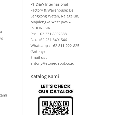
PT D&W Internasional
Factory & Warehouse: Ds
Lengkong Wetan, Rajagaluh,
Majalengka West Java –
INDONESIA
na
Ph: + 62 231 8802888
ng
Fax. +62 231 8491546
Whatsapp : +62 811-222-825
(Antony)
Email us :
antony@stonedepot.co.id
Katalog Kami
m
 kami