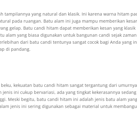
lah tampilannya yang natural dan klasik. Ini karena warna hitam pa
atural pada ruangan. Batu alam ini juga mampu memberikan kesa
ng gelap. Batu candi hitam dapat memberikan kesan yang klasik
tu alam yang biasa digunakan untuk bangunan candi sejak zaman
rlebihan dari batu candi tentunya sangat cocok bagi Anda yang i
ap di pandang.
g beku, kekuatan batu candi hitam sangat tergantung dari umurnya
m jenis ini cukup bervariasi, ada yang tingkat kekerasannya sedan
ggi. Meski begitu, batu candi hitam ini adalah jenis batu alam yan
 alam jenis ini sering digunakan sebagai material untuk membang