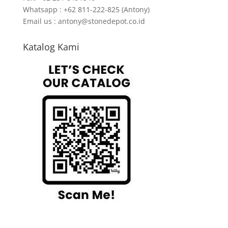
Whatsapp : +62 811-222-825 (Antony)
Email us : antony@stonedepot.co.id
Katalog Kami