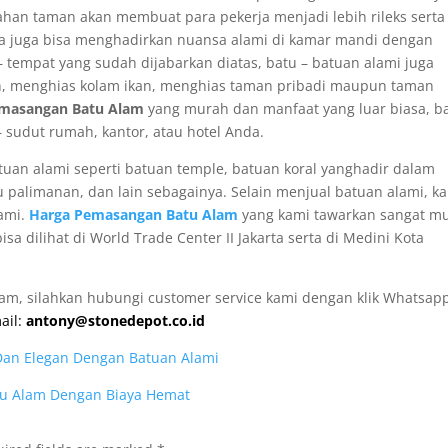
ahan taman akan membuat para pekerja menjadi lebih rileks serta
da juga bisa menghadirkan nuansa alami di kamar mandi dengan
tempat yang sudah dijabarkan diatas, batu – batuan alami juga
n, menghias kolam ikan, menghias taman pribadi maupun taman
masangan
Batu Alam
yang murah dan manfaat yang luar biasa, ba
 sudut rumah, kantor, atau hotel Anda.
an alami seperti batuan temple, batuan koral yanghadir dalam
u palimanan, dan lain sebagainya. Selain menjual batuan alami, k
ami.
Harga Pemasangan Batu Alam
yang kami tawarkan sangat m
sa dilihat di World Trade Center II Jakarta serta di Medini Kota
lam, silahkan hubungi customer service kami dengan klik Whatsapp
ail:
antony@stonedepot.co.id
Dan Elegan Dengan Batuan Alami
atu Alam Dengan Biaya Hemat