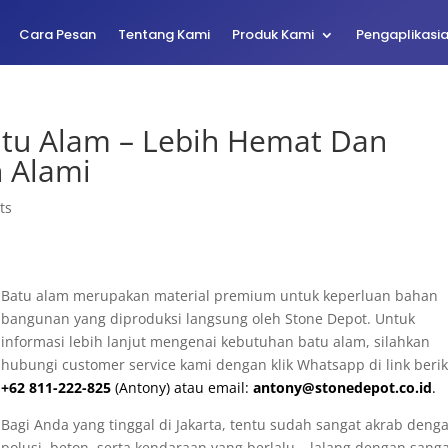
Cara Pesan
Tentang Kami
Produk Kami
Pengaplikasi
tu Alam – Lebih Hemat Dan
 Alami
ts
Batu alam merupakan material premium untuk keperluan bahan
bangunan yang diproduksi langsung oleh Stone Depot. Untuk
informasi lebih lanjut mengenai kebutuhan batu alam, silahkan
hubungi customer service kami dengan klik Whatsapp di link berik
+62 811-222-825
(Antony) atau email:
antony@stonedepot.co.id
.
Bagi Anda yang tinggal di Jakarta, tentu sudah sangat akrab deng
polusi, beton, serta kendaraan yang berlalu – lalang dengan sang