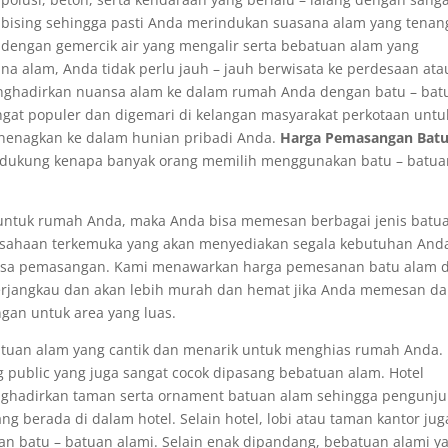
bising sehingga pasti Anda merindukan suasana alam yang tenan
dengan gemercik air yang mengalir serta bebatuan alam yang
 alam, Anda tidak perlu jauh – jauh berwisata ke perdesaan ata
ghadirkan nuansa alam ke dalam rumah Anda dengan batu – bat
ngat populer dan digemari di kelangan masyarakat perkotaan untu
nenagkan ke dalam hunian pribadi Anda.
Harga
Pem
asang
an
Bat
endukung kenapa banyak orang memilih menggunakan batu – batu
m untuk rumah Anda, maka Anda bisa memesan berbagai jenis batu
usahaan terkemuka yang akan menyediakan segala kebutuhan And
jasa pemasangan. Kami menawarkan harga pemesanan batu alam 
erjangkau dan akan lebih murah dan hemat jika Anda memesan d
gan untuk area yang luas.
tuan alam yang cantik dan menarik untuk menghias rumah Anda.
 public yang juga sangat cocok dipasang bebatuan alam. Hotel
hadirkan taman serta ornament batuan alam sehingga pengunj
ng berada di dalam hotel. Selain hotel, lobi atau taman kantor jug
n batu – batuan alami. Selain enak dipandang, bebatuan alami y