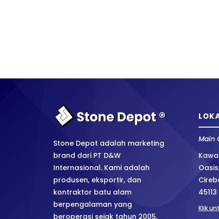
LOKA
Main 
Stone Depot adalah marketing
brand dari PT D&W
Kawas
Internasional. Kami adalah
Oasis
produsen, eksportir, dan
Cireb
kontraktor batu alam
45113
berpengalaman yang
Klik u
beroperasi sejak tahun 2005.