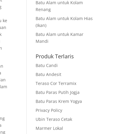
Batu Alam untuk Kolam
g
Renang
Batu Alam untuk Kolam Hias
u ke
(Ikan)
uan
k
Batu Alam untuk Kamar
u
Mandi
an
Produk Terlaris
Batu Candi
an
a
Batu Andesit
dan
Teraso Cor Terramix
alam
Batu Paras Putih Jogja
Batu Paras Krem Yogya
Privacy Policy
ung
Ubin Teraso Cetak
a
Marmer Lokal
ang