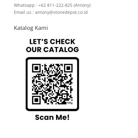
Whatsapp : +62 811-222-825 (Antony)
Email us : antony@stonedepot.co.id
Katalog Kami