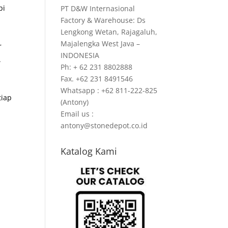
pi
PT D&W Internasional
Factory & Warehouse: Ds
Lengkong Wetan, Rajagaluh,
Majalengka West Java –
r
INDONESIA
.
Ph: + 62 231 8802888
Fax. +62 231 8491546
Whatsapp : +62 811-222-825
tiap
(Antony)
Email us :
antony@stonedepot.co.id
Katalog Kami