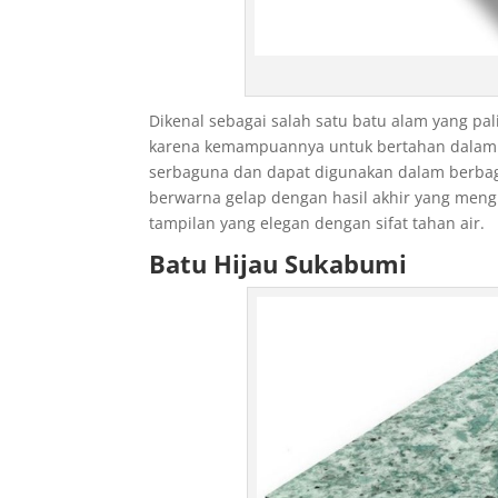
r
t
,
d
e
Dikenal sebagai salah satu batu alam yang pal
n
karena kemampuannya untuk bertahan dalam 
i
serbaguna dan dapat digunakan dalam berbaga
z
berwarna gelap dengan hasil akhir yang meng
l
tampilan yang elegan dengan sifat tahan air.
i
Batu Hijau Sukabumi
e
s
c
o
r
t
,
a
d
a