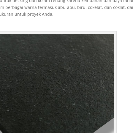
untuk decking dan kolam renang karena keindahan dan daya taha
am berbagai warna termasuk abu-abu, biru, cokelat, dan coklat, da
ukuran untuk proyek Anda.