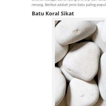
renang. Berikut adalah jenis batu paling po
Batu Koral Sikat
d
e
n
i
z
l
i
e
s
c
o
r
t
,
d
e
n
i