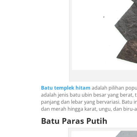
c
o
r
t
,
d
e
n
i
z
l
i
Batu templek hitam
adalah pilihan popu
e
adalah jenis batu ubin besar yang berat
s
panjang dan lebar yang bervariasi. Batu i
c
dan merah hingga karat, ungu, dan biru-
o
r
Batu Paras Putih
t
,