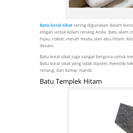
z
l
i
Batu koral sikat
sering digunakan dalam konst
e
elegan untuk kolam renang Anda. Batu alam in
s
hijau, coklat, merah muda, dan abu-hitam. K
c
desain.
o
r
Batu koral sikat juga sangat berguna untuk me
t
Batu koral sikat yang tidak dipoles memiliki 
,
renang, dan kamar mandi.
d
Batu Templek Hitam
e
n
i
z
l
i
e
s