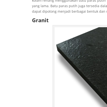
kolam renang menggunakan batu paras putih 
i
yang lama. Batu paras putih juga tersedia dal
e
dapat dipotong menjadi berbagai bentuk dan 
s
Granit
c
o
r
t
,
d
e
n
i
z
l
i
e
s
c
o