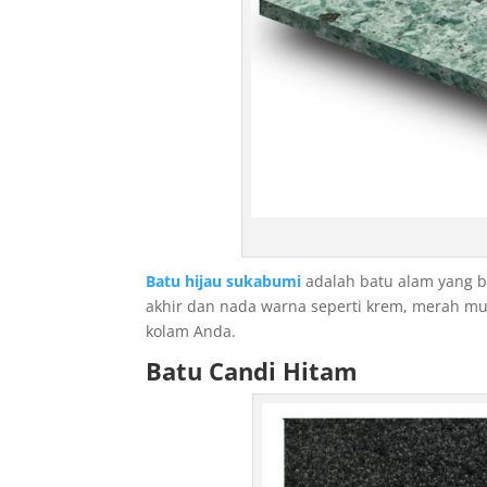
n
a
e
s
c
o
r
t
,
a
d
Batu hijau sukabumi
adalah batu alam yang b
a
akhir dan nada warna seperti krem, merah mu
n
kolam Anda.
a
Batu Candi Hitam
e
s
c
o
r