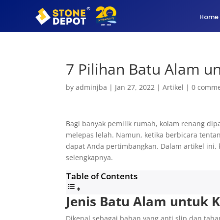
Home
7 Pilihan Batu Alam u
by
adminjba
|
Jan 27, 2022
|
Artikel
|
0 comme
Bagi banyak pemilik rumah, kolam renang dip
melepas lelah. Namun, ketika berbicara tent
dapat Anda pertimbangkan. Dalam artikel ini
selengkapnya.
Table of Contents
Jenis Batu Alam untuk 
Dikenal sebagai bahan yang anti slip dan tah