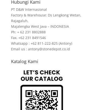
Hubungi Kami
PT D&W Internasional
Factory & Warehouse: Ds Lengkong Wetan,
Rajagaluh,
Majalengka West Java – INDONESIA
Ph: + 62 231 8802888
Fax. +62 231 8491546
Whatsapp : +62 811-222-825 (Antony)
Email us : antony@stonedepot.co.id
Katalog Kami